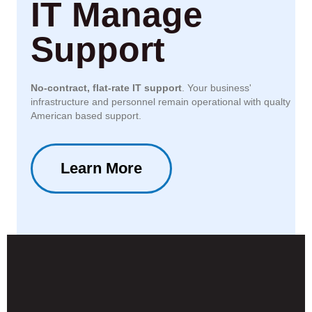
IT Manage
casinos-in-osterreich/
,
das auf IT-Innovation
Support
setzt, kann auch eine
beeindruckende
Spielauswahl und
innovative Funktionen
No-contract, flat-rate IT support
. Your business'
bieten. Von Virtual
infrastructure and personnel remain operational with qualty
Reality (VR) bis zu
American based support.
Live-Dealer-Spielen
bieten fortschrittliche
IT-Services die
Learn More
Plattform für ein
vielfältiges und
fesselndes
Spielerlebnis.
Zusammenfassend
ermöglicht die
Verbindung von IT-
Services mit einem
neuen Online-Casino
nicht nur eine