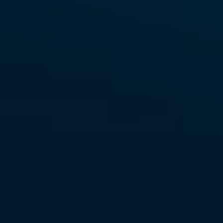
modernen IT-Services
basiert, verspricht
nicht nur ein
fesselndes
Spielerlebnis,
sondern auch eine
reibungslose und
sichere Umgebung.
Durch die Integration
fortschrittlicher IT-
Services können
Spieler in einem
neuen Online-Casino
von zahlreichen
Vorteilen profitieren.
Eine intuitive
Benutzeroberfläche,
schnelle Ladezeiten
und eine optimierte
mobile Erfahrung sind
nur einige der
Aspekte, die durch